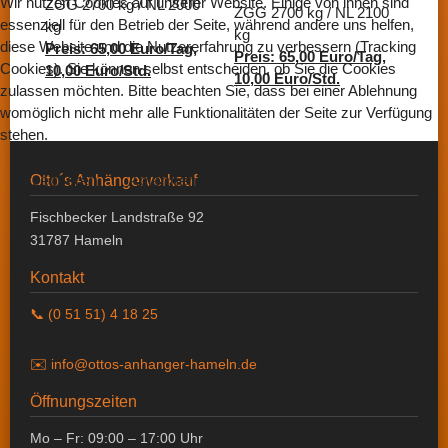
Wir nutzen Cookies auf unserer Website. Einige von ihnen sind
ZGG 2700 kg / NL 2000
ZGG 2700 kg / NL 2100
essenziell für den Betrieb der Seite, während andere uns helfen,
kg
kg
diese Website und die Nutzererfahrung zu verbessern (Tracking
Preis: 65,00 Euro/Tag,
Preis: 65,00 Euro/Tag,
Cookies). Sie können selbst entscheiden, ob Sie die Cookies
10,00 Euro/Std.
10,00 Euro/Std.
zulassen möchten. Bitte beachten Sie, dass bei einer Ablehnung
womöglich nicht mehr alle Funktionalitäten der Seite zur Verfügung
stehen.
Akzeptieren
Otto´s Anhängerverkauf
Ablehnen
Fischbecker Landstraße 92
31787 Hameln
Kontakt
📞 (0 51 51) 4 18 25
✉️ info@ottos-anhanger-hameln.de
Öffnungszeiten
Mo – Fr: 09:00 – 17:00 Uhr